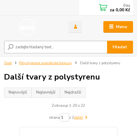
0
ks
za
0,00 Kč
Menu
Hledat
Úvod
Polystyrenové aranžerské korpusy
Další tvary z polystyrenu
Další tvary z polystyrenu
Nejnovější
Nejlevnější
Nejdražší
Zobrazuji 1-20 z 22
strana
z 2
další