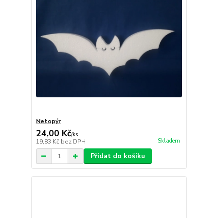
Netopýr
24,00 Kč
/
ks
Skladem
19,83 Kč
bez DPH
Přidat do košíku