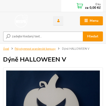
0
ks
za
0,00 Kč
Menu
Hledat
Úvod
Polystyrenové aranžerské korpusy
Dýně HALLOWEEN V
Dýně HALLOWEEN V