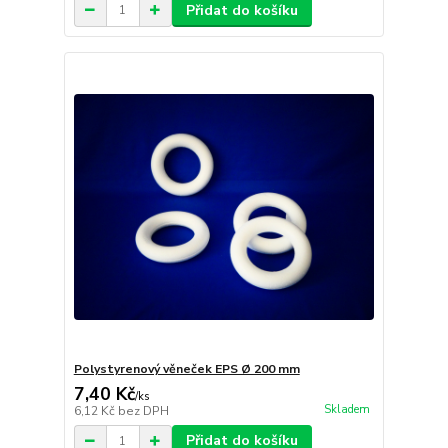
Přidat do košíku
Polystyrenový věneček EPS Ø 200 mm
7,40 Kč
/
ks
Skladem
6,12 Kč
bez DPH
Přidat do košíku