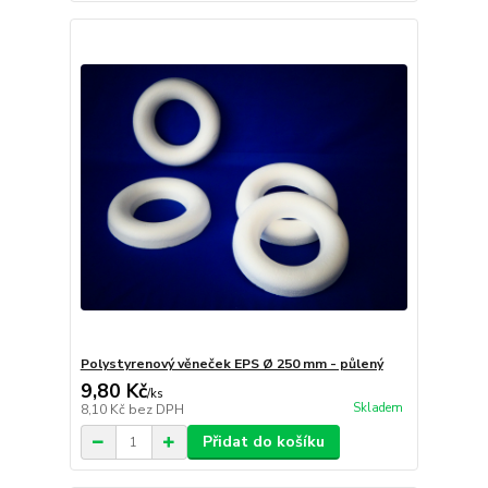
Polystyrenový věneček EPS Ø 250 mm - půlený
9,80 Kč
/
ks
Skladem
8,10 Kč
bez DPH
Přidat do košíku