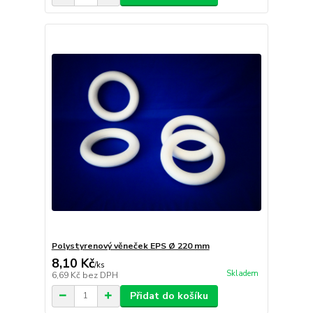
Polystyrenový věneček EPS Ø 220 mm
8,10 Kč
/
ks
Skladem
6,69 Kč
bez DPH
Přidat do košíku