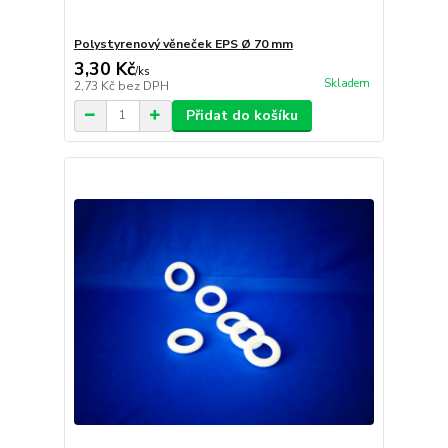
Polystyrenový věneček EPS Ø 70 mm
3,30 Kč
/
ks
Skladem
2,73 Kč
bez DPH
Přidat do košíku