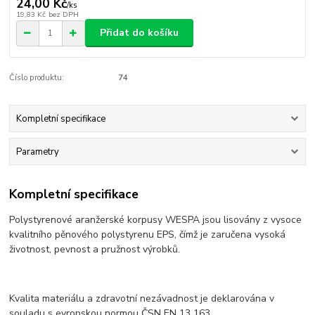
24,00 Kč
/
ks
19,83 Kč
bez DPH
Přidat do košíku
Číslo produktu:
74
Kompletní specifikace
Parametry
Kompletní specifikace
Polystyrenové aranžerské korpusy WESPA jsou lisovány z vysoce
kvalitního pěnového polystyrenu EPS, čímž je zaručena vysoká
životnost, pevnost a pružnost výrobků.
Kvalita materiálu a zdravotní nezávadnost je deklarována v
souladu s evropskou normou ČSN EN 13 163.