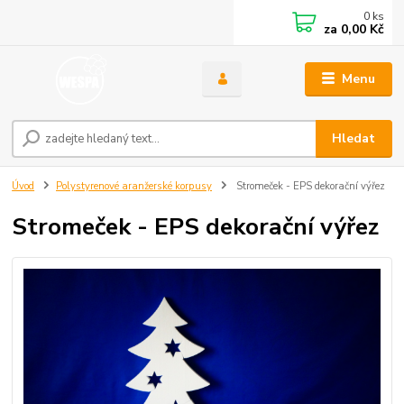
0
ks
za
0,00 Kč
Menu
Hledat
Úvod
Polystyrenové aranžerské korpusy
Stromeček - EPS dekorační výřez
Stromeček - EPS dekorační výřez