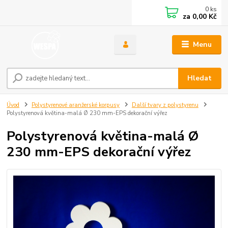
0
ks
za
0,00 Kč
Menu
Hledat
Úvod
Polystyrenové aranžerské korpusy
Další tvary z polystyrenu
Polystyrenová květina-malá Ø 230 mm-EPS dekorační výřez
Polystyrenová květina-malá Ø
230 mm-EPS dekorační výřez