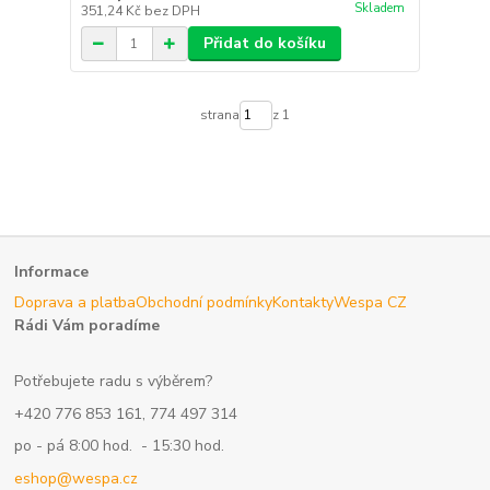
Skladem
351,24 Kč
bez DPH
Přidat do košíku
strana
z 1
Informace
Doprava a platba
Obchodní podmínky
Kontakty
Wespa CZ
Rádi Vám poradíme
Potřebujete radu s výběrem?
+420 776 853 161, 774 497 314
po - pá 8:00 hod. - 15:30 hod.
eshop@wespa.cz