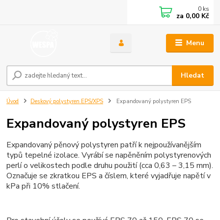
0
ks
za
0,00 Kč
Menu
Hledat
Úvod
Deskový polystyren EPS/XPS
Expandovaný polystyren EPS
Expandovaný polystyren EPS
Expandovaný pěnový polystyren patří k nejpoužívanějším
typů tepelné izolace. Vyrábí se napěněním polystyrenových
perlí o velikostech podle druhu použití (cca 0,63 – 3,15 mm).
Označuje se zkratkou EPS a číslem, které vyjadřuje napětí v
kPa při 10% stlačení.