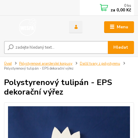
0
ks
za
0,00 Kč
Menu
Hledat
Úvod
Polystyrenové aranžerské korpusy
Další tvary z polystyrenu
Polystyrenový tulipán - EPS dekorační výřez
Polystyrenový tulipán - EPS
dekorační výřez