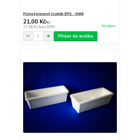
Polystyrenový truhlík EPS - MINI
21,00 Kč
/
ks
Skladem
17,36 Kč
bez DPH
Přidat do košíku