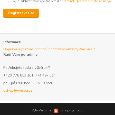
Přeji si odebírat novinky e-mailem dle
podmínek zpracování osobních údajů
.
Registrovat se
Informace
Doprava a platba
Obchodní podmínky
Kontakty
Wespa CZ
Rádi Vám poradíme
Potřebujete radu s výběrem?
+420 776 853 161, 774 497 314
po - pá 8:00 hod. - 15:30 hod.
eshop@wespa.cz
Vytvořeno na
Eshop-rychle.cz