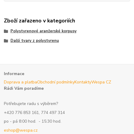
Zboží zařazeno v kategoriích
Polystyrenové aranžerské korpusy
Další tvary z polystyrenu
Informace
Doprava a platba
Obchodní podmínky
Kontakty
Wespa CZ
Rádi Vám poradíme
Potřebujete radu s výběrem?
+420 776 853 161, 774 497 314
po - pá 8:00 hod. - 15:30 hod.
eshop@wespa.cz