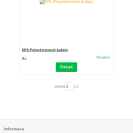
EPS Polystyrenové kužely
Skladem
/
ks
Detail
strana
z 1
Informace