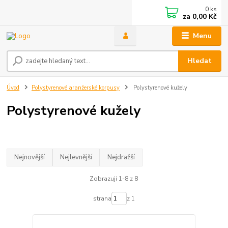
0
ks
za
0,00 Kč
Menu
Hledat
Úvod
Polystyrenové aranžerské korpusy
Polystyrenové kužely
Polystyrenové kužely
Nejnovější
Nejlevnější
Nejdražší
Zobrazuji 1-8 z 8
strana
z 1