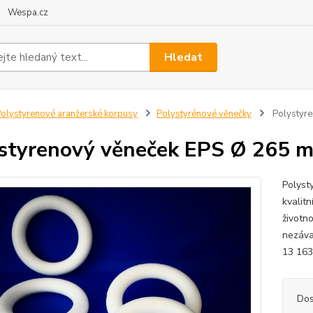
Wespa.cz
Hledat
olystyrenové aranžerské korpusy
Polystyrénové věnečky
Polystyre
styrenový věneček EPS Ø 265 
Polyst
kvalit
životn
nezáva
13 163
Dos