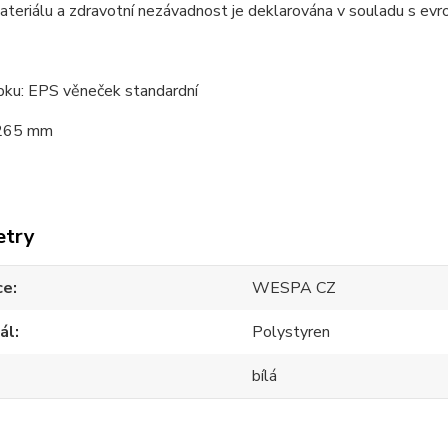
materiálu a zdravotní nezávadnost je deklarována v souladu s 
bku: EPS věneček standardní
 265 mm
etry
ce
WESPA CZ
ál
Polystyren
bílá