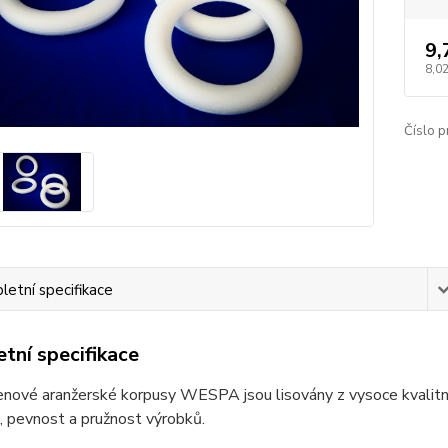
9,
8,02
Číslo p
etní specifikace
tní specifikace
enové aranžerské korpusy WESPA jsou lisovány z vysoce kvalitn
, pevnost a pružnost výrobků.