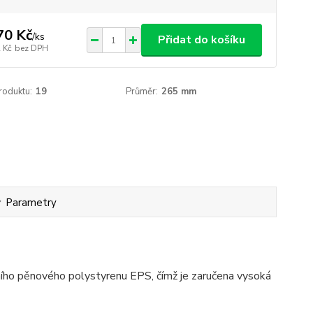
70 Kč
/
ks
Přidat do košíku
 Kč
bez DPH
roduktu:
19
Průměr:
265 mm
Parametry
ího pěnového polystyrenu EPS, čímž je zaručena vysoká