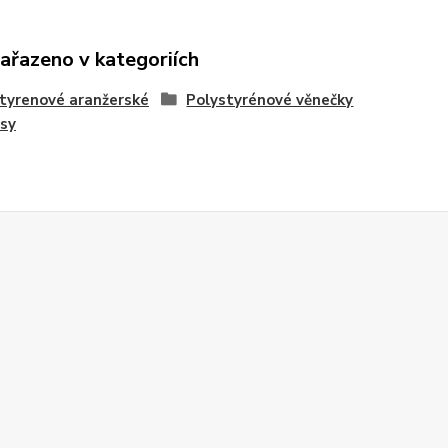
zařazeno v kategoriích
tyrenové aranžerské
Polystyrénové věnečky
sy
Z