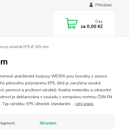
Přihlášení
0
ks
za
0,00 Kč
nový věneček EPS Ø 265 mm
mm
yrenové aranžerské korpusy WESPA jsou lisovány z vysoce
ního pěnového polystyrenu EPS, čímž je zaručena vysoká
ost, pevnost a pružnost výrobků. Kvalita materiálu a zdravotní
dnost je deklarována v souladu s evropskou normou ČSN EN
. Typ výrobku: EPS věneček standardní ...
celý popis
tupnost
Skladem