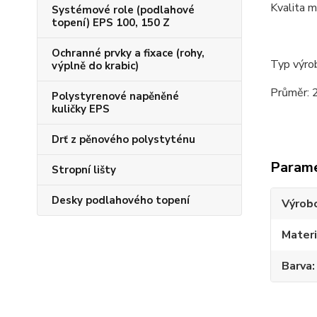
Kvalita 
Systémové role (podlahové
topení) EPS 100, 150 Z
Ochranné prvky a fixace (rohy,
Typ výro
výplně do krabic)
Průměr:
Polystyrenové napěněné
kuličky EPS
Drť z pěnového polystyténu
Param
Stropní lišty
Desky podlahového topení
Výrob
Materi
Barva