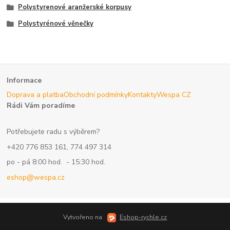
Polystyrenové aranžerské korpusy
Polystyrénové věnečky
Informace
Doprava a platba
Obchodní podmínky
Kontakty
Wespa CZ
Rádi Vám poradíme
Potřebujete radu s výběrem?
+420 776 853 161, 774 497 314
po - pá 8:00 hod. - 15:30 hod.
eshop@wespa.cz
Vytvořeno na
Eshop-rychle.cz