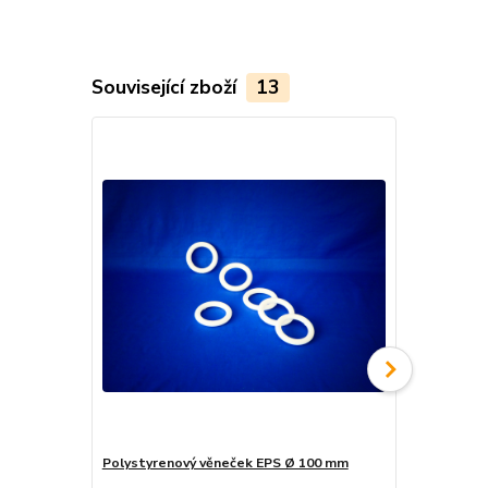
Související zboží
13
Polystyrenový věneček EPS Ø 100 mm
Polystyreno
silný