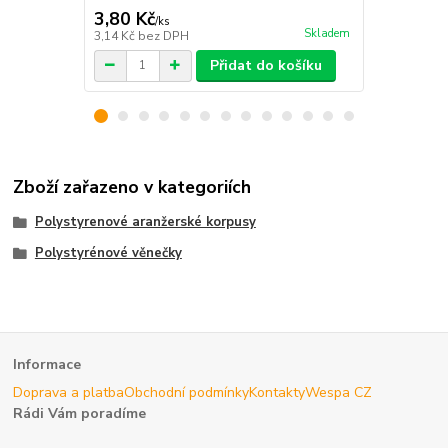
3,80 Kč
5,20 Kč
/
ks
/
k
Skladem
3,14 Kč
bez DPH
4,30 Kč
bez 
Přidat do košíku
Zboží zařazeno v kategoriích
Polystyrenové aranžerské korpusy
Polystyrénové věnečky
Informace
Doprava a platba
Obchodní podmínky
Kontakty
Wespa CZ
Rádi Vám poradíme