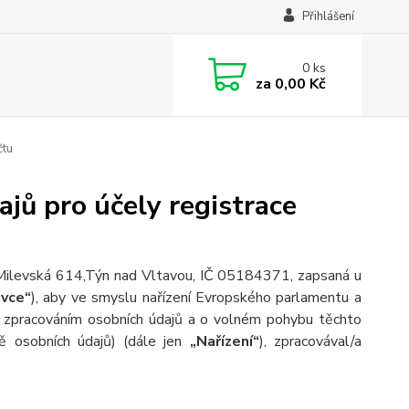
Přihlášení
0
ks
za
0,00 Kč
čtu
jů pro účely registrace
 Milevská 614,Týn nad Vltavou, IČ 05184371, zapsaná u
vce“
), aby ve smyslu nařízení Evropského parlamentu a
e zpracováním osobních údajů a o volném pohybu těchto
ě osobních údajů) (dále jen
„Nařízení“
), zpracovával/a