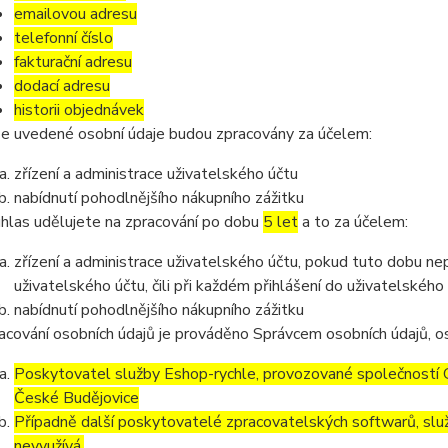
emailovou adresu
telefonní číslo
fakturační adresu
dodací adresu
historii objednávek
e uvedené osobní údaje budou zpracovány za účelem:
zřízení a administrace uživatelského účtu
nabídnutí pohodlnějšího nákupního zážitku
hlas udělujete na zpracování po dobu
5 let
a to za účelem:
zřízení a administrace uživatelského účtu, pokud tuto dobu ne
uživatelského účtu, čili při každém přihlášení do uživatelského
nabídnutí pohodlnějšího nákupního zážitku
acování osobních údajů je prováděno Správcem osobních údajů, os
Poskytovatel služby Eshop-rychle, provozované společností G
České Budějovice
Případně další poskytovatelé zpracovatelských softwarů, služ
nevyužívá.