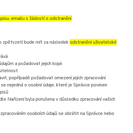
pisu, emailu s žádostí o odstranění
.
to zpětvzetí bude mít za následek
odstranění uživatelské
vává
dajům a požadovat jejich kopii
sitelnost
vit, popřípadě požadovat omezení jejich zpracování
se nejedná o osobní údaje, které je Správce povinen
pisů
dle Nařízení byla porušena v důsledku zpracování vašich
e zpracováním osobních údajů se obrátit na Správce nebo