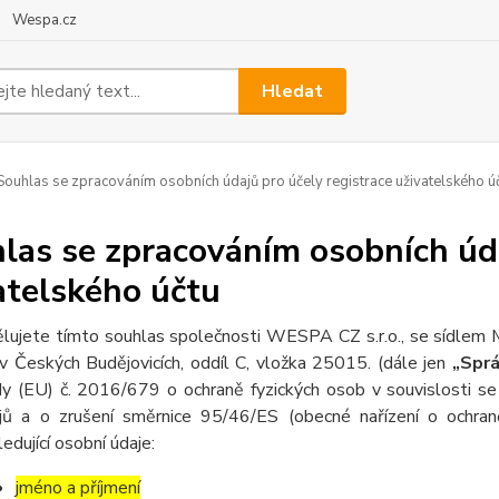
Wespa.cz
Hledat
ouhlas se zpracováním osobních údajů pro účely registrace uživatelského ú
las se zpracováním osobních úda
atelského účtu
lujete tímto souhlas společnosti WESPA CZ s.r.o., se sídlem
v Českých Budějovicích, oddíl C, vložka 25015. (dále jen
„Sprá
y (EU) č
. 2016/679 o ochraně fyzických osob v souvislosti s
jů a o zrušení směrnice 95/46/ES (obecné nařízení o ochran
ledující osobní údaje:
jméno a příjmení