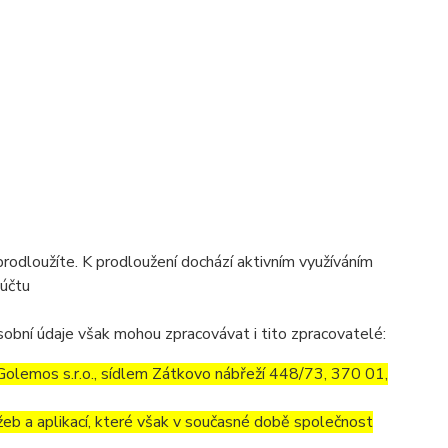
prodloužíte. K prodloužení dochází aktivním využíváním
 účtu
obní údaje však mohou zpracovávat i tito zpracovatelé:
olemos s.r.o., sídlem Zátkovo nábřeží 448/73, 370 01,
eb a aplikací, které však v současné době společnost