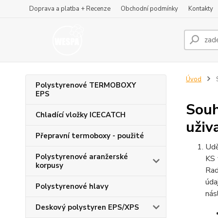
Doprava a platba + Recenze
Obchodní podmínky
Kontakty
Úvod
S
Polystyrenové TERMOBOXY
EPS
Souh
Chladící vložky ICECATCH
uživ
Přepravní termoboxy - použité
Udě
Polystyrenové aranžerské
KS 
korpusy
Rad
úda
Polystyrenové hlavy
nás
Deskový polystyren EPS/XPS