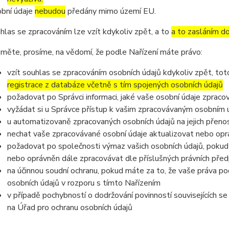
bní údaje
nebudou
předány mimo území EU.
hlas se zpracováním lze vzít kdykoliv zpět, a to
a to zasláním do
měte, prosíme, na vědomí, že podle Nařízení máte právo:
vzít souhlas se zpracováním osobních údajů kdykoliv zpět, to
registrace z databáze včetně s tím spojených osobních údajů
požadovat po Správci informaci, jaké vaše osobní údaje zpraco
vyžádat si u Správce přístup k vašim zpracovávaným osobním ú
u automatizovaně zpracovaných osobních údajů na jejich přeno
nechat vaše zpracovávané osobní údaje aktualizovat nebo opra
požadovat po společnosti výmaz vašich osobních údajů, pokud 
nebo oprávněn dále zpracovávat dle příslušných právních před
na účinnou soudní ochranu, pokud máte za to, že vaše práva po
osobních údajů v rozporu s tímto Nařízením
v případě pochybností o dodržování povinností souvisejících s
na Úřad pro ochranu osobních údajů