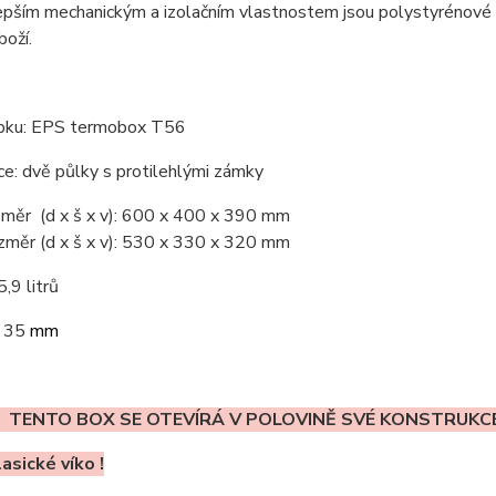
lepším mechanickým a izolačním vlastnostem jsou polystyrénové
oží.
bku: EPS termobox T56
e: dvě půlky s protilehlými zámky
změr (d x š x v): 600 x 400 x 390 mm
ozměr (d x š x v): 530 x 330 x 320 mm
,9 litrů
: 35
mm
! TENTO BOX SE OTEVÍRÁ V POLOVINĚ SVÉ KONSTRUKC
asické víko !