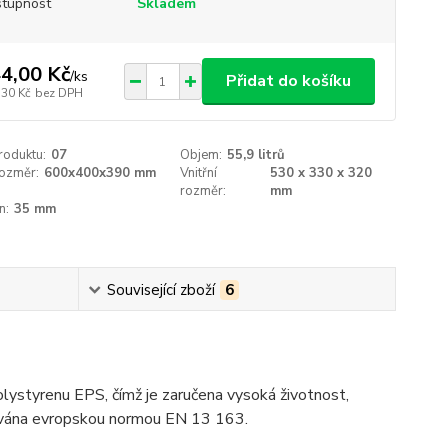
tupnost
Skladem
4,00 Kč
/
ks
Přidat do košíku
,30 Kč
bez DPH
roduktu:
07
Objem:
55,9 litrů
rozměr:
600x400x390 mm
Vnitřní
530 x 330 x 320
rozměr:
mm
n:
35 mm
Související zboží
6
styrenu EPS, čímž je zaručena vysoká životnost,
tována evropskou normou EN 13 163.