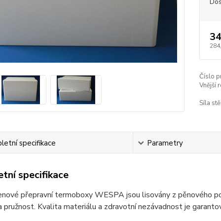
Dos
34
284
Číslo p
Vnější 
Síla stě
etní specifikace
Parametry
tní specifikace
enové přepravní termoboxy WESPA jsou lisovány z pěnového poly
 pružnost. Kvalita materiálu a zdravotní nezávadnost je garan