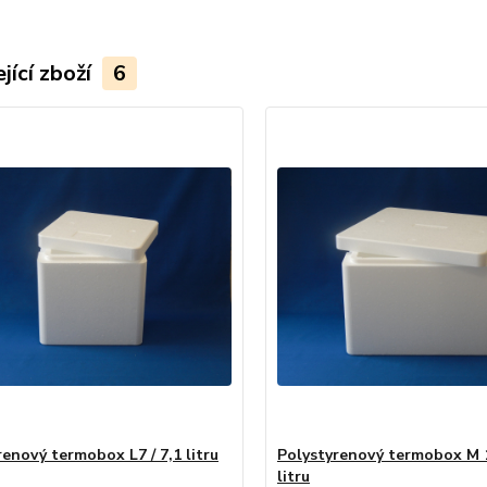
jící zboží
6
renový termobox L7 / 7,1 litru
Polystyrenový termobox M 1
litru