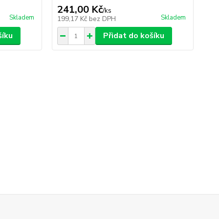
241,00 Kč
26
/
ks
Skladem
Skladem
199,17 Kč
bez DPH
22
šíku
Přidat do košíku