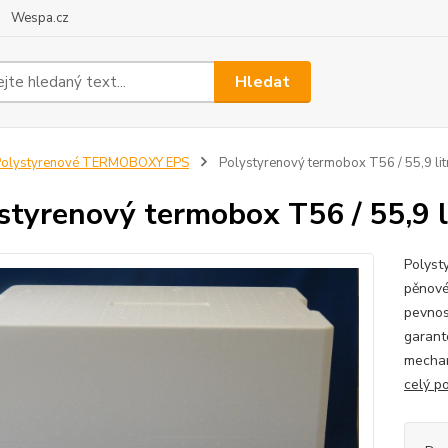
Wespa.cz
Hledat
Polystyrenové TERMOBOXY EPS
Polystyrenový termobox T56 / 55,9 lit
styrenový termobox T56 / 55,9 l
Polyst
pěnové
pevnos
garant
mechan
celý p