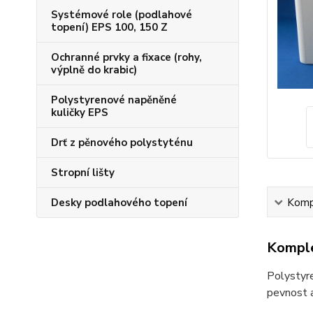
Systémové role (podlahové
topení) EPS 100, 150 Z
Ochranné prvky a fixace (rohy,
výplně do krabic)
Polystyrenové napěněné
kuličky EPS
Drť z pěnového polystyténu
Stropní lišty
Desky podlahového topení
Kompl
Komple
Polystyr
pevnost a