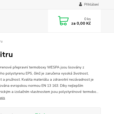
Přihlášení
0
ks
za
0,00 Kč
ru
itru
yrenové přepravní termoboxy WESPA jsou lisovány z
ho polystyrenu EPS, čímž je zaručena vysoká životnost,
t a pružnost. Kvalita materiálu a zdravotní nezávadnost je
ována evropskou normou EN 13 163. Díky nejlepším
ickým a izolačním vlastnostem jsou polystyrénové termobo...
opis