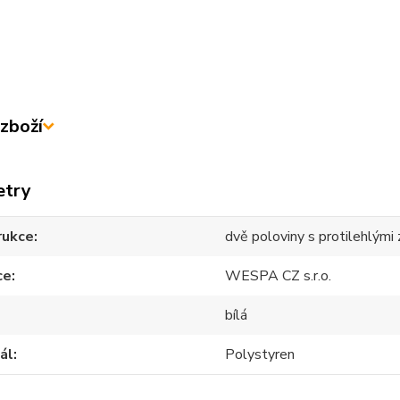
zboží
etry
rukce
dvě poloviny s protilehlými
ce
WESPA CZ s.r.o.
bílá
ál
Polystyren