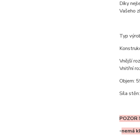
Díky nej
Vašeho zb
Typ výro
Konstrukc
Vnější ro
Vnitřní r
Objem: 55
Síla stěn
POZOR 
-
nemá kl