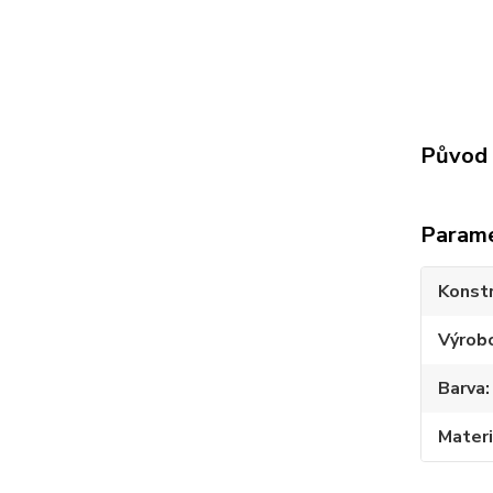
Původ 
Param
Konst
Výrob
Barva
Materi