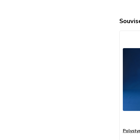
Souvise
Polysty