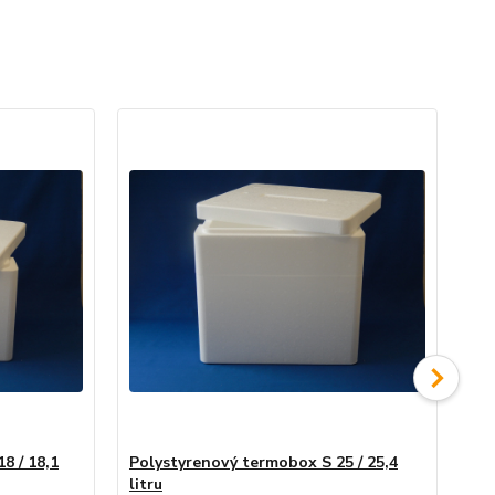
8 / 18,1
Polystyrenový termobox S 25 / 25,4
Po
litru
lit