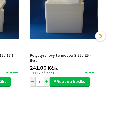
8 / 18,1
Polystyrenový termobox S 25 / 25,4
Po
litru
lit
241,00 Kč
34
/
ks
Skladem
Skladem
199,17 Kč
bez DPH
28
šíku
Přidat do košíku