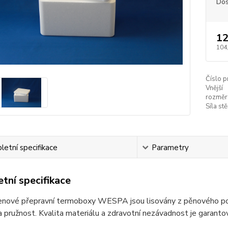
Dos
12
104
Číslo p
Vnější
rozměr
Síla stě
etní specifikace
Parametry
tní specifikace
enové přepravní termoboxy WESPA jsou lisovány z pěnového poly
 pružnost. Kvalita materiálu a zdravotní nezávadnost je garan