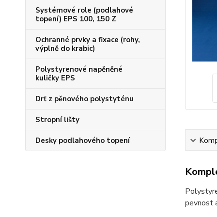
Systémové role (podlahové
topení) EPS 100, 150 Z
Ochranné prvky a fixace (rohy,
výplně do krabic)
Polystyrenové napěněné
kuličky EPS
Drť z pěnového polystyténu
Stropní lišty
Desky podlahového topení
Kompl
Komple
Polystyr
pevnost a