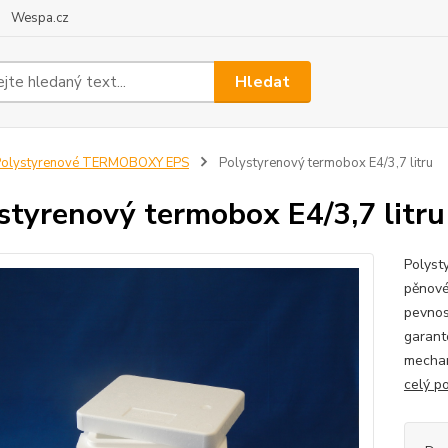
Wespa.cz
Hledat
Polystyrenové TERMOBOXY EPS
Polystyrenový termobox E4/3,7 litru
styrenový termobox E4/3,7 litru
Polyst
pěnové
pevnos
garant
mechan
celý p