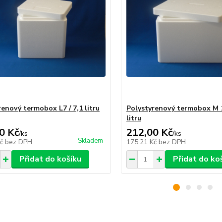
renový termobox L7 / 7,1 litru
Polystyrenový termobox M 1
litru
0 Kč
212,00 Kč
/
ks
/
ks
Skladem
Kč
bez DPH
175,21 Kč
bez DPH
Přidat do košíku
Přidat do ko