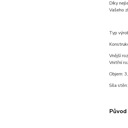
Díky nej
Vašeho zb
Typ výro
Konstruk
Vnější ro
Vnitřní r
Objem: 3,
Síla stě
Původ 