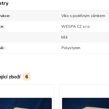
etry
rukce
Víko s podélným zámkem
ce
WESPA CZ s.r.o.
bílá
ál
Polystyren
jící zboží
6