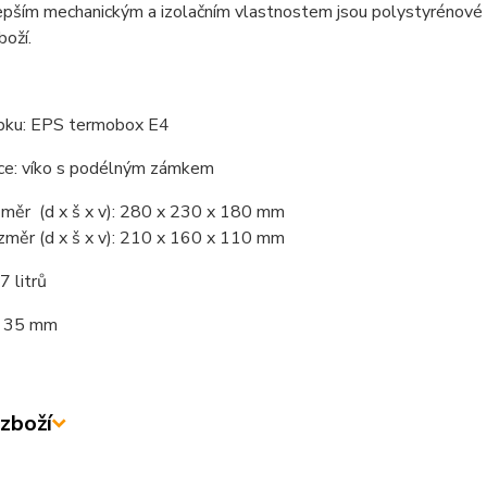
lepším mechanickým a izolačním vlastnostem jsou polystyrénové
oží.
bku: EPS termobox E4
ce: víko s podélným zámkem
změr (d x š x v): 280 x 230 x 180 mm
ozměr (d x š x v): 210 x 160 x 110 mm
7 litrů
n: 35 mm
zboží