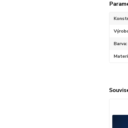
Param
Konst
Výrob
Barva
Materi
Souvise