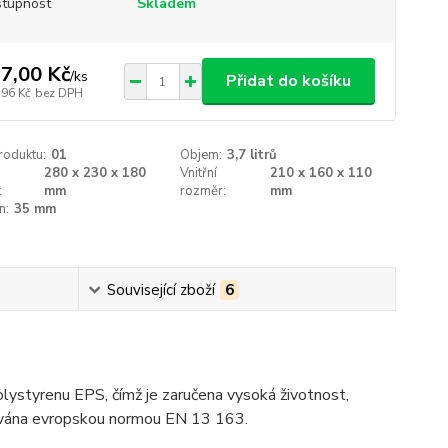
tupnost
Skladem
7,00 Kč
/
ks
Přidat do košíku
,96 Kč
bez DPH
roduktu:
01
Objem:
3,7 litrů
280 x 230 x 180
Vnitřní
210 x 160 x 110
:
mm
rozměr:
mm
n:
35 mm
Související zboží
6
styrenu EPS, čímž je zaručena vysoká životnost,
tována evropskou normou EN 13 163.