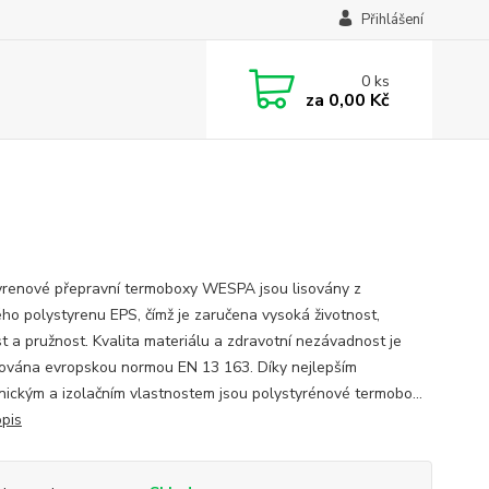
Přihlášení
0
ks
za
0,00 Kč
yrenové přepravní termoboxy WESPA jsou lisovány z
ho polystyrenu EPS, čímž je zaručena vysoká životnost,
t a pružnost. Kvalita materiálu a zdravotní nezávadnost je
ována evropskou normou EN 13 163. Díky nejlepším
ickým a izolačním vlastnostem jsou polystyrénové termobo...
opis