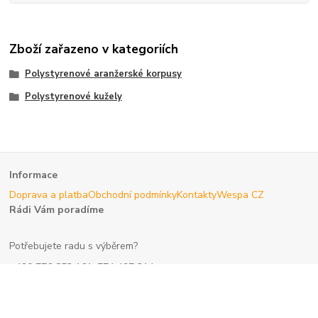
Zboží zařazeno v kategoriích
Polystyrenové aranžerské korpusy
Polystyrenové kužely
Informace
Doprava a platba
Obchodní podmínky
Kontakty
Wespa CZ
Rádi Vám poradíme
Potřebujete radu s výběrem?
+420 776 853 161, 774 497 314
po - pá 8:00 hod. - 15:30 hod.
eshop@wespa.cz