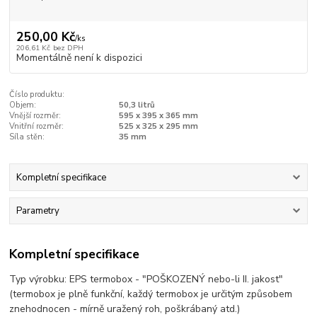
250,00 Kč
/
ks
206,61 Kč
bez DPH
Momentálně není k dispozici
Číslo produktu:
Objem:
50,3 litrů
Vnější rozměr:
595 x 395 x 365 mm
Vnitřní rozměr:
525 x 325 x 295 mm
Síla stěn:
35 mm
Kompletní specifikace
Parametry
Kompletní specifikace
Typ výrobku: EPS termobox - "POŠKOZENÝ nebo-li II. jakost"
(termobox je plně funkční, každý termobox je určitým způsobem
znehodnocen - mírně uražený roh, poškrábaný atd.)