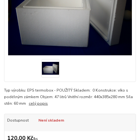
Typ výrobku: EPS termobox - POUŽITÝ Skladem: 0 Konstrukce: víko s
podélným zámkem Objem: 47 litrů Vnitřní rozměr: 440x385x280 mm Síla
stěn: 60 mm
celý popis
Dostupnost
Není skladem
120,00 Kč
/
ks