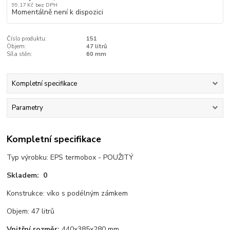
99,17 Kč
bez DPH
Momentálně není k dispozici
Číslo produktu:
151
Objem:
47 litrů
Síla stěn:
60 mm
Kompletní specifikace
Parametry
Kompletní specifikace
Typ výrobku: EPS termobox - POUŽITÝ
Skladem: 0
Konstrukce: víko s podélným zámkem
Objem: 47 litrů
Vnitřní rozměr:
440x385x280 mm