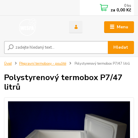
0
ks
za
0,00 Kč
Menu
Hledat
Úvod
Přepravní termoboxy - použité
Polystyrenový termobox P7/47 litrů
Polystyrenový termobox P7/47
litrů