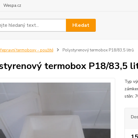
Wespa.cz
Hledat
řepravní termoboxy - použité
Polystyrenový termobox P18/83,5 litrů
styrenový termobox P18/83,5 li
Typ vý
zámkem
stěn: 
Dos
15