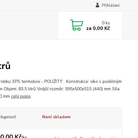
Přihlášení
0
ks
za
0,00 Kč
trů
robku: EPS termobox - POUŽITÝ Konstrukce: víko s podélným
 Objem: 83,5 litrů Vnější rozměr: 595x500x515 (440) mm Síla
70 mm
celý popis
tupnost
Není skladem
0,00 Kč
/
ks