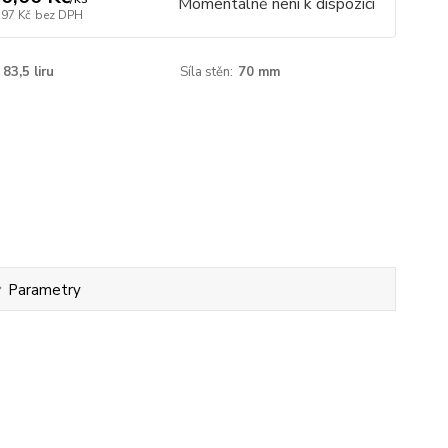
Momentálně není k dispozici
,97 Kč
bez DPH
83,5 liru
Síla stěn:
70 mm
Parametry