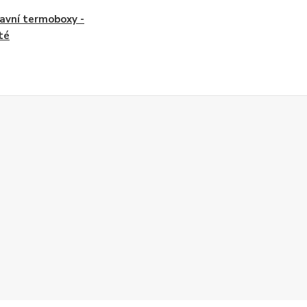
avní termoboxy -
té
Z