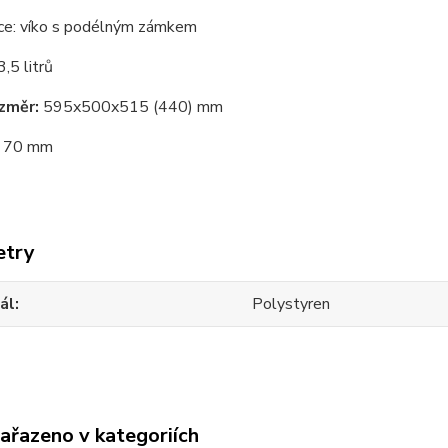
ce: víko s podélným zámkem
,5 litrů
ozměr:
595x500x515 (440) mm
n: 70 mm
etry
ál
Polystyren
zařazeno v kategoriích