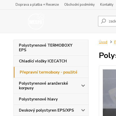
Doprava a platba + Recenze
Obchodní podmínky
Kontakty
Úvod
P
Polystyrenové TERMOBOXY
EPS
Poly
Chladící vložky ICECATCH
Přepravní termoboxy - použité
Polystyrenové aranžerské
korpusy
Polystyrenové hlavy
Deskový polystyren EPS/XPS