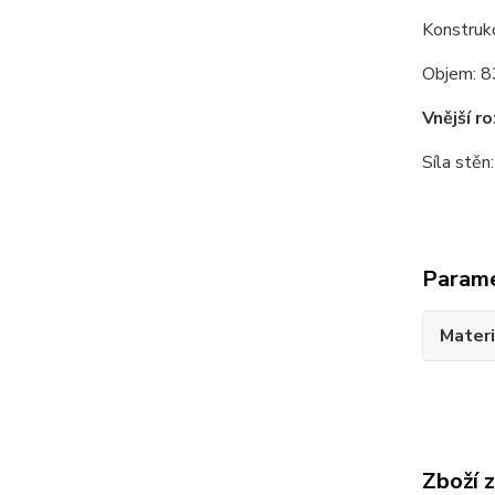
Konstruk
Objem: 83
Vnější r
Síla stě
Param
Materi
Zboží 