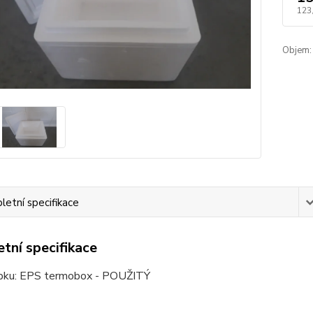
123
Objem:
etní specifikace
tní specifikace
bku: EPS termobox - POUŽITÝ