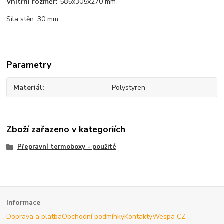
Vnitřní rozměr:
585x305x270 mm
Síla stěn: 30 mm
Parametry
Materiál
Polystyren
Zboží zařazeno v kategoriích
Přepravní termoboxy - použité
Informace
Doprava a platba
Obchodní podmínky
Kontakty
Wespa CZ