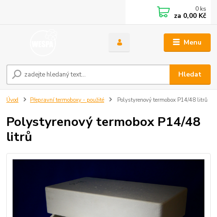
0
ks
za
0,00 Kč
Menu
Hledat
Úvod
Přepravní termoboxy - použité
Polystyrenový termobox P14/48 litrů
Polystyrenový termobox P14/48
litrů