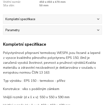
Vnitřní rozměr:
450 x 450 x 470 mm
Síla stěn:
50 mm
Kompletní specifikace
Parametry
Kompletní specifikace
Polystyrénové přepravní termoboxy WESPA jsou řezané a lepené
z vysoce kvalitního pěnového polystyrenu EPS 150, čímž je
zaručená vysoká životnost, pevnost a pružnost výrobků.Kvalita
materiálu a zdravotní nezávadnost je deklarována v souladu s
evropskou normou ČSN 13 163.
Typ výrobku : EPS 150 - termobox - přířez
Konstrukce : víko s podélným zámkem
Vnější rozměr (d x š x v): 550 x 550 x 590 mm