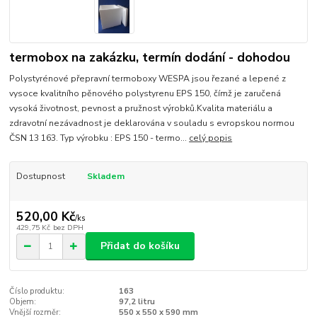
termobox na zakázku, termín dodání - dohodou
Polystyrénové přepravní termoboxy WESPA jsou řezané a lepené z
vysoce kvalitního pěnového polystyrenu EPS 150, čímž je zaručená
vysoká životnost, pevnost a pružnost výrobků.Kvalita materiálu a
zdravotní nezávadnost je deklarována v souladu s evropskou normou
ČSN 13 163. Typ výrobku : EPS 150 - termo...
celý popis
Dostupnost
Skladem
520,00 Kč
/
ks
429,75 Kč
bez DPH
Přidat do košíku
Číslo produktu:
163
Objem:
97,2 litru
Vnější rozměr:
550 x 550 x 590 mm