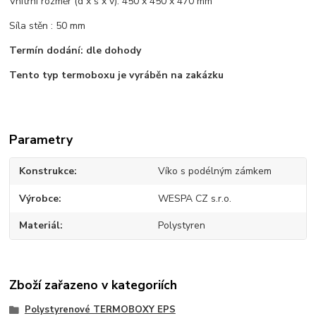
Vnitřní rozměr (d x š x v): 450 x 450 x 470 mm
Síla stěn : 50 mm
Termín dodání: dle dohody
Tento typ termoboxu je vyráběn na zakázku
Parametry
Konstrukce
Víko s podélným zámkem
Výrobce
WESPA CZ s.r.o.
Materiál
Polystyren
Zboží zařazeno v kategoriích
Polystyrenové TERMOBOXY EPS