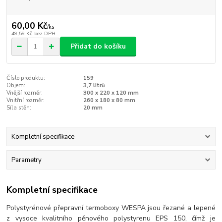
60,00 Kč
/
ks
49,59 Kč
bez DPH
Přidat do košíku
Číslo produktu:
159
Objem:
3,7 litrů
Vnější rozměr:
300 x 220 x 120 mm
Vnitřní rozměr:
260 x 180 x 80 mm
Síla stěn:
20 mm
Kompletní specifikace
Parametry
Kompletní specifikace
Polystyrénové přepravní termoboxy WESPA jsou řezané a lepené
z vysoce kvalitního pěnového polystyrenu EPS 150, čímž je