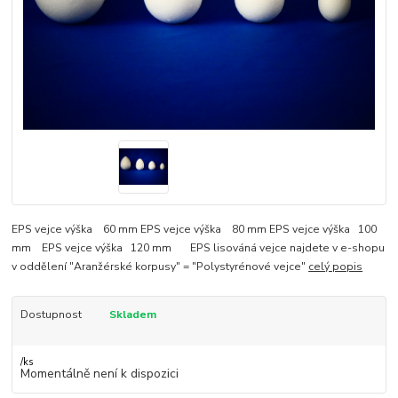
EPS vejce výška 60 mm EPS vejce výška 80 mm EPS vejce výška 100
mm EPS vejce výška 120 mm EPS lisováná vejce najdete v e-shopu
v oddělení "Aranžérské korpusy" = "Polystyrénové vejce"
celý popis
Dostupnost
Skladem
/
ks
Momentálně není k dispozici