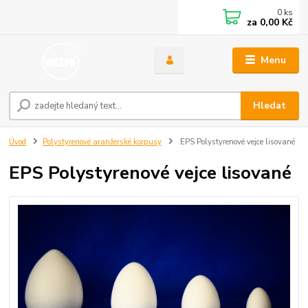
0
ks
za
0,00 Kč
Menu
Hledat
Úvod
Polystyrenové aranžerské korpusy
EPS Polystyrenové vejce lisované
EPS Polystyrenové vejce lisované