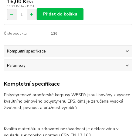
16,00 Kč
/
ks
13,22 Kč
bez DPH
Přidat do košíku
Číslo produktu:
126
Kompletní specifikace
Parametry
Kompletní specifikace
Polystyrenové aranžerské korpusy WESPA jsou lisovány z vysoce
kvalitního pěnového polystyrenu EPS, čímž je zaručena vysoká
životnost, pevnost a pružnost výrobků.
Kvalita materiálu a zdravotní nezávadnost je deklarována v
souladu s evropskou normou ČSN EN 13 163.