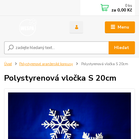
0
ks
za
0,00 Kč
Menu
Hledat
Úvod
Polystyrenové aranžerské korpusy
Polystyrenová vločka S 20cm
Polystyrenová vločka S 20cm