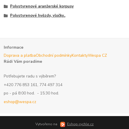
Polystyrenové aranžerské korpusy
Polystyrenové hvězdy, vločky..
Informace
Doprava a platba
Obchodní podmínky
Kontakty
Wespa CZ
Rádi Vám poradíme
Potřebujete radu s výběrem?
+420 776 853 161, 774 497 314
po - pá 8:00 hod. - 15:30 hod.
eshop@wespa.cz
Vytvořeno na
Eshop-rychle.cz