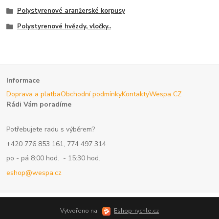
Polystyrenové aranžerské korpusy
Polystyrenové hvězdy, vločky..
Informace
Doprava a platba
Obchodní podmínky
Kontakty
Wespa CZ
Rádi Vám poradíme
Potřebujete radu s výběrem?
+420 776 853 161, 774 497 314
po - pá 8:00 hod. - 15:30 hod.
eshop@wespa.cz
Vytvořeno na
Eshop-rychle.cz