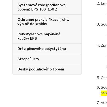
Ema
Systémové role (podlahové
topení) EPS 100, 150 Z
Ochranné prvky a fixace (rohy,
výplně do krabic)
Sou
Polystyrenové napěněné
kuličky EPS
Zpr
Drť z pěnového polystyténu
Stropní lišty
Desky podlahového topení
Oso
Sou
neb
Vez