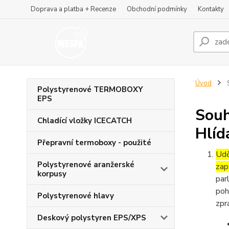
Doprava a platba + Recenze
Obchodní podmínky
Kontakty
Úvod
S
Polystyrenové TERMOBOXY
EPS
Souh
Chladící vložky ICECATCH
Hlíd
Přepravní termoboxy - použité
Udě
Polystyrenové aranžerské
zap
korpusy
par
poh
Polystyrenové hlavy
zpr
Deskový polystyren EPS/XPS