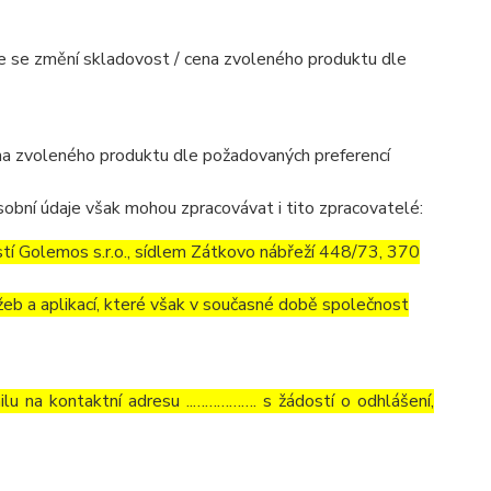
mile se změní skladovost / cena zvoleného produktu dle
cena zvoleného produktu dle požadovaných preferencí
obní údaje však mohou zpracovávat i tito zpracovatelé:
í Golemos s.r.o., sídlem Zátkovo nábřeží 448/73, 370
eb a aplikací, které však v současné době společnost
lu na kontaktní adresu ..……………. s žádostí o odhlášení,