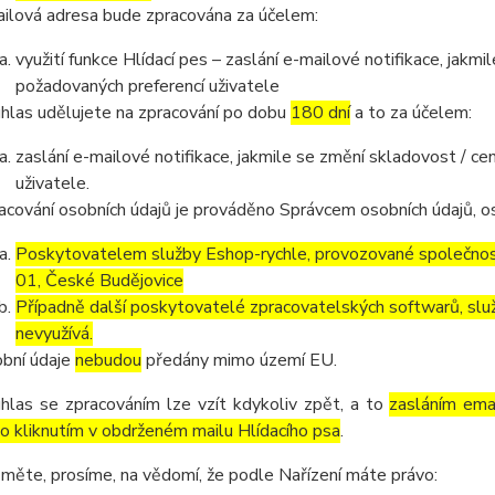
ilová adresa bude zpracována za účelem:
využití funkce Hlídací pes – zaslání e-mailové notifikace, jak
požadovaných preferencí uživatele
hlas udělujete na zpracování po dobu
180 dní
a to za účelem:
zaslání e-mailové notifikace, jakmile se změní skladovost / 
uživatele.
acování osobních údajů je prováděno Správcem osobních údajů, os
Poskytovatelem služby Eshop-rychle, provozované společnost
01, České Budějovice
Případně další poskytovatelé zpracovatelských softwarů, služ
nevyužívá.
bní údaje
nebudou
předány mimo území EU.
hlas se zpracováním lze vzít kdykoliv zpět, a to
zasláním emai
o kliknutím v obdrženém mailu Hlídacího psa
.
měte, prosíme, na vědomí, že podle Nařízení máte právo: