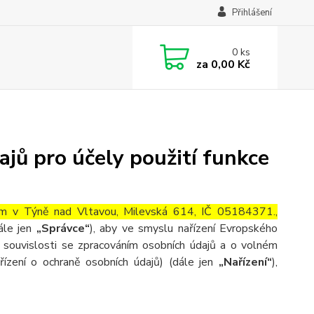
Přihlášení
0
ks
za
0,00 Kč
jů pro účely použití funkce
lem v Týně nad Vltavou, Milevská 614, IČ 05184371.,
ále jen
„Správce“
), aby ve smyslu nařízení Evropského
souvislosti se zpracováním osobních údajů a o volném
ízení o ochraně osobních údajů) (dále jen
„Nařízení“
),