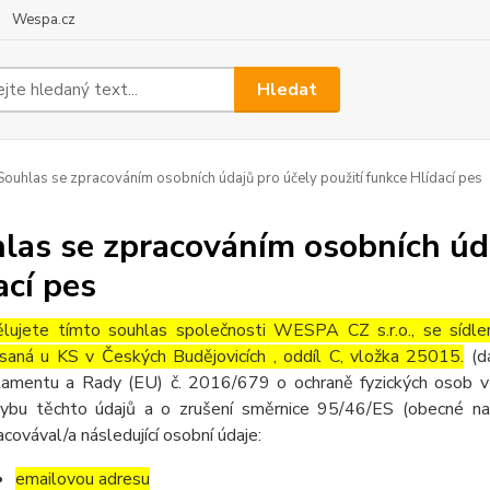
Wespa.cz
Hledat
ouhlas se zpracováním osobních údajů pro účely použití funkce Hlídací pes
las se zpracováním osobních úda
ací pes
lujete tímto souhlas společnosti WESPA CZ s.r.o., se síd
saná u KS v Českých Budějovicích , oddíl C, vložka 25015.
(d
lamentu a Rady (EU) č. 2016/679 o ochraně fyzických osob v 
ybu těchto údajů a o zrušení směrnice 95/46/ES (obecné nař
acovával/a následující osobní údaje:
emailovou adresu