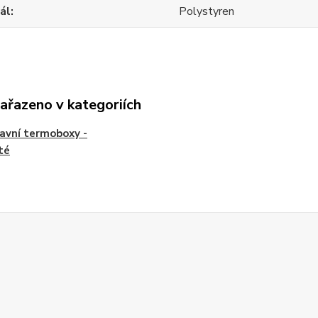
ál
Polystyren
zařazeno v kategoriích
avní termoboxy -
té
Z