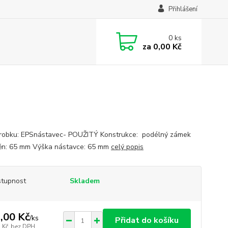
Přihlášení
0
ks
za
0,00 Kč
robku: EPSnástavec- POUŽITÝ Konstrukce: podélný zámek
těn: 65 mm Výška nástavce: 65 mm
celý popis
tupnost
Skladem
,00 Kč
/
ks
Přidat do košíku
 Kč
bez DPH