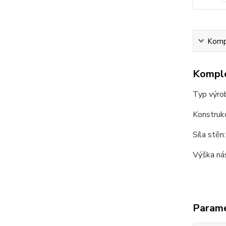
Kompl
Komple
Typ výro
Konstruk
Síla stě
Výška ná
Param