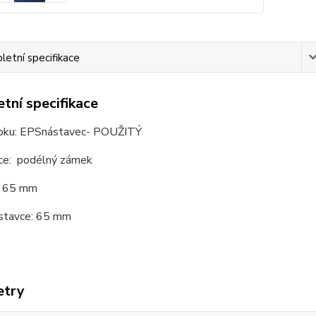
etní specifikace
tní specifikace
bku: EPSnástavec- POUŽITÝ
ce: podélný zámek
n: 65 mm
stavce: 65 mm
etry