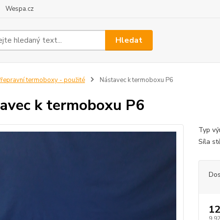
Wespa.cz
Hledat
řepravní termoboxy - použité
Nástavec k termoboxu P6
avec k termoboxu P6
Typ vý
Síla s
Dos
12
9,92