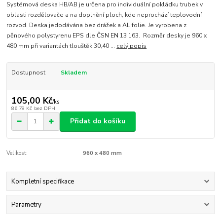
Systémová deska HB/AB je určena pro individuální pokládku trubek v
oblasti rozdělovače a na doplnění ploch, kde neprochází teplovodní
rozvod. Deska jedodávána bez drážek a AL folie. Je vyrobena z
pěnového polystyrenu EPS dle ČSN EN 13 163. Rozměr desky je 960 x
480 mm při variantách tlouštěk 30,40 ...
celý popis
Dostupnost
Skladem
105,00 Kč
/
ks
86,78 Kč
bez DPH
Přidat do košíku
Velikost:
960 x 480 mm
Kompletní specifikace
Parametry