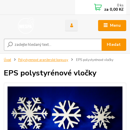
0
ks
za
0,00 Kč
Menu
Hledat
Úvod
Polystyrenové aranžerské korpusy
EPS polystyrénové vločky
EPS polystyrénové vločky