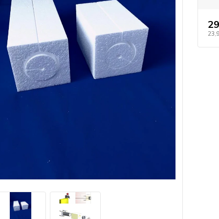
29
23,