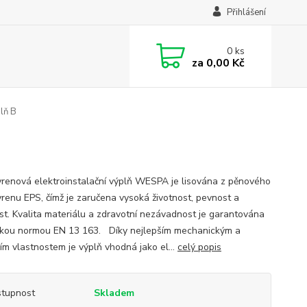
Přihlášení
0
ks
za
0,00 Kč
plň B
yrenová elektroinstalační výplň WESPA je lisována z pěnového
yrenu EPS, čímž je zaručena vysoká životnost, pevnost a
st. Kvalita materiálu a zdravotní nezávadnost je garantována
kou normou EN 13 163. Díky nejlepším mechanickým a
ním vlastnostem je výplň vhodná jako el...
celý popis
tupnost
Skladem