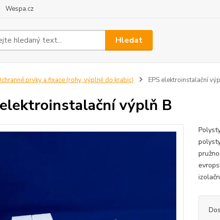
Wespa.cz
Hledat
chranné prvky a fixace (rohy, výplně do krabic)
EPS elektroinstalační vý
elektroinstalační výplň B
Polyst
polyst
pružno
evrops
izolač
Dos