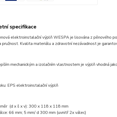
tní specifikace
nová elektroinstalační výplň WESPA je lisována z pěnového pol
 pružnost. Kvalita materiálu a zdravotní nezávadnost je garan
epším mechanickým a izolačním vlastnostem je výplň vhodná jako 
ku: EPS elektroinstalační výplň
změr (d x š x v): 300 x 118 x 118 mm
álce: 66 mm; 5 mm/ d 300 mm (uvnitř 2x válec)