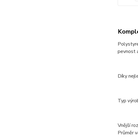
Komple
Polystyre
pevnost a
Díky nejl
Typ výrob
Vnější ro
Průměr v