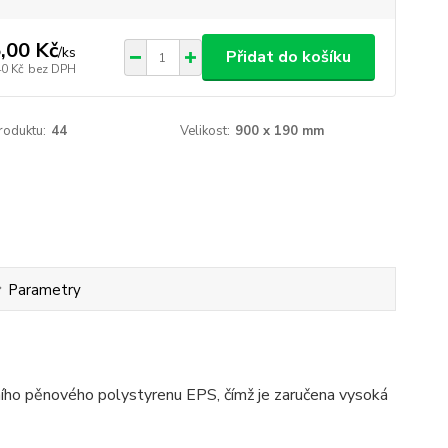
,00 Kč
/
ks
Přidat do košíku
40 Kč
bez DPH
roduktu:
44
Velikost:
900 x 190 mm
Parametry
ího pěnového polystyrenu EPS, čímž je zaručena vysoká