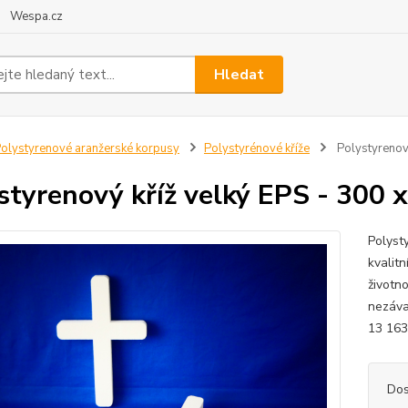
Wespa.cz
Hledat
olystyrenové aranžerské korpusy
Polystyrénové kříže
Polystyrenov
styrenový kříž velký EPS - 300
Polyst
kvalit
životn
nezáva
13 163
Dos