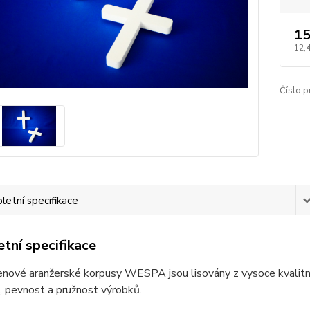
15
12,
Číslo p
etní specifikace
tní specifikace
enové aranžerské korpusy WESPA jsou lisovány z vysoce kvalitn
, pevnost a pružnost výrobků.