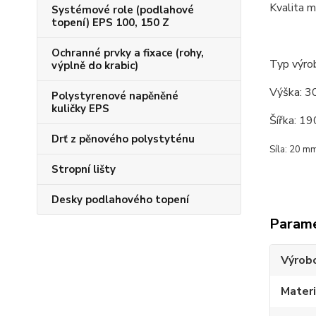
Kvalita 
Systémové role (podlahové
topení) EPS 100, 150 Z
Ochranné prvky a fixace (rohy,
Typ výrob
výplně do krabic)
Výška: 
Polystyrenové napěněné
kuličky EPS
Šířka: 1
Drť z pěnového polystyténu
Síla: 20 m
Stropní lišty
Desky podlahového topení
Param
Výrob
Materi