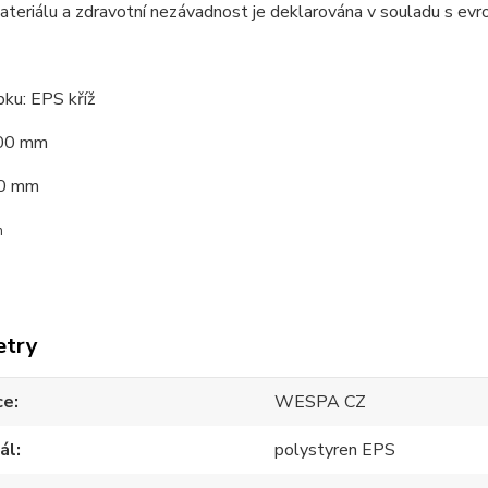
materiálu a zdravotní nezávadnost je deklarována v souladu s 
ku: EPS kříž
300 mm
90 mm
m
etry
ce
WESPA CZ
ál
polystyren EPS