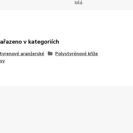
bílá
zařazeno v kategoriích
tyrenové aranžerské
Polystyrénové kříže
sy
Z