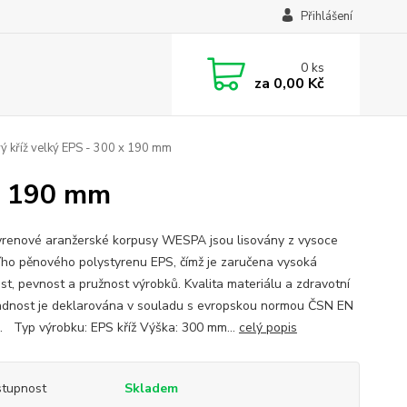
Přihlášení
0
ks
za
0,00 Kč
ý kříž velký EPS - 300 x 190 mm
 x 190 mm
yrenové aranžerské korpusy WESPA jsou lisovány z vysoce
ního pěnového polystyrenu EPS, čímž je zaručena vysoká
ost, pevnost a pružnost výrobků. Kvalita materiálu a zdravotní
dnost je deklarována v souladu s evropskou normou ČSN EN
. Typ výrobku: EPS kříž Výška: 300 mm...
celý popis
tupnost
Skladem