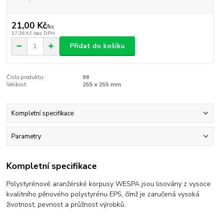
21,00 Kč
/
ks
17,36 Kč
bez DPH
Přidat do košíku
Číslo produktu:
98
Velikost:
255 x 255 mm
Kompletní specifikace
Parametry
Kompletní specifikace
Polystyrénové aranžérské korpusy WESPA jsou lisovány z vysoce
kvalitního pěnového polystyrénu EPS, čímž je zaručená vysoká
životnost, pevnost a průžnost výrobků.