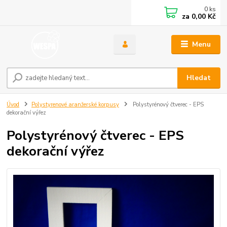
0
ks
za
0,00 Kč
Menu
Hledat
Úvod
Polystyrenové aranžerské korpusy
Polystyrénový čtverec - EPS
dekorační výřez
Polystyrénový čtverec - EPS
dekorační výřez