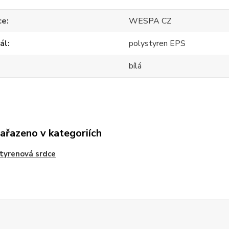
ce
WESPA CZ
ál
polystyren EPS
bílá
zařazeno v kategoriích
tyrenová srdce