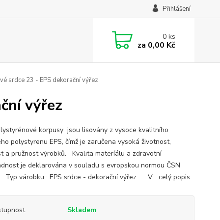
Přihlášení
0
ks
za
0,00 Kč
é srdce 23 - EPS dekorační výřez
ční výřez
lystyrénové korpusy jsou lisovány z vysoce kvalitního
ho polystyrenu EPS, čímž je zaručena vysoká životnost,
t a pružnost výrobků. Kvalita materíálu a zdravotní
dnost je deklarována v souladu s evropskou normou ČSN
 Typ várobku : EPS srdce - dekorační výřez. V...
celý popis
tupnost
Skladem