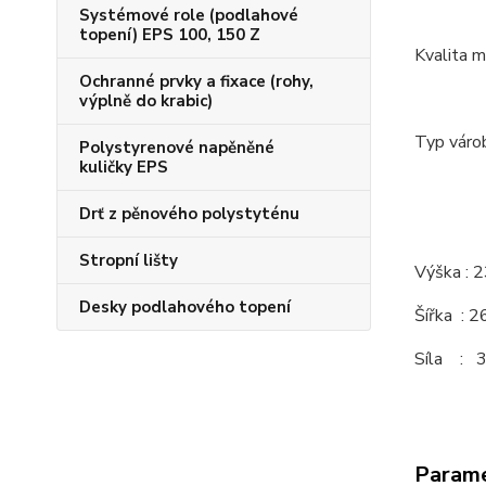
Systémové role (podlahové
topení) EPS 100, 150 Z
Kvalita 
Ochranné prvky a fixace (rohy,
výplně do krabic)
Typ várob
Polystyrenové napěněné
kuličky EPS
Drť z pěnového polystyténu
Stropní lišty
Výška : 
Desky podlahového topení
Šířka : 
Síla : 
Param