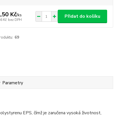
,50 Kč
/
ks
Přidat do košíku
46 Kč
bez DPH
roduktu:
69
Parametry
olystyrenu EPS, čímž je zaručena vysoká životnost,