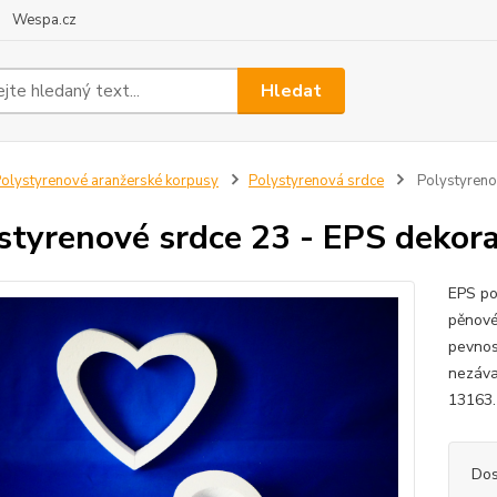
Wespa.cz
Hledat
olystyrenové aranžerské korpusy
Polystyrenová srdce
Polystyrenov
styrenové srdce 23 - EPS dekora
EPS po
pěnové
pevnos
nezáva
13163.
Dos