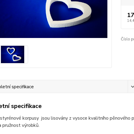
17
14,
Číslo p
etní specifikace
tní specifikace
tyrénové korpusy jsou lisovány z vysoce kvalitního pěnového p
 pružnost výrobků.