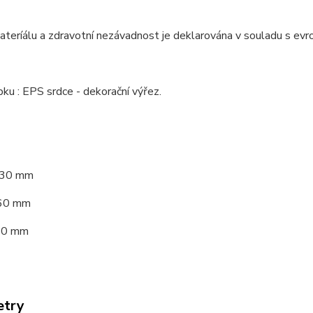
materíálu a zdravotní nezávadnost je deklarována v souladu s 
ku : EPS srdce - dekorační výřez.
230 mm
260 mm
30 mm
etry