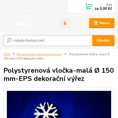
0
ks
za
0,00 Kč
Menu
Hledat
Úvod
Polystyrenové aranžerské korpusy
Polystyrenová vločka-malá Ø
150 mm-EPS dekorační výřez
Polystyrenová vločka-malá Ø 150
mm-EPS dekorační výřez