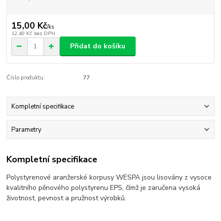
15,00 Kč
/
ks
12,40 Kč
bez DPH
Přidat do košíku
Číslo produktu:
77
Kompletní specifikace
Parametry
Kompletní specifikace
Polystyrenové aranžerské korpusy WESPA jsou lisovány z vysoce
kvalitního pěnového polystyrenu EPS, čímž je zaručena vysoká
životnost, pevnost a pružnost výrobků.