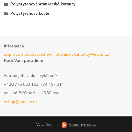
Polystyrenové aranžerské korpusy
Polystyrenové koule
Informace
Doprava a platba
Obchodní podmínky
Kontakty
Wespa CZ
Rádi Vám poradíme
Potřebujete radu s výběrem?
+420 776 853 161, 774 497 314
po - pá 8:00 hod. - 15:30 hod.
eshop@wespa.cz
Vytvořeno na
Eshop-rychle.cz