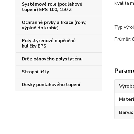
Kvalita 
Systémové role (podlahové
topení) EPS 100, 150 Z
Ochranné prvky a fixace (rohy,
Typ výro
výplně do krabic)
Průměr:
Polystyrenové napěněné
kuličky EPS
Drť z pěnového polystyténu
Param
Stropní lišty
Desky podlahového topení
Výrob
Materi
Barva