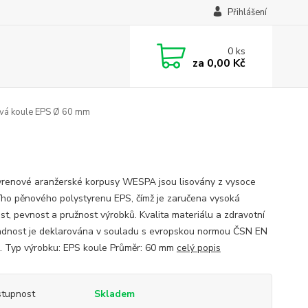
Přihlášení
0
ks
za
0,00 Kč
vá koule EPS Ø 60 mm
yrenové aranžerské korpusy WESPA jsou lisovány z vysoce
ního pěnového polystyrenu EPS, čímž je zaručena vysoká
ost, pevnost a pružnost výrobků. Kvalita materiálu a zdravotní
dnost je deklarována v souladu s evropskou normou ČSN EN
. Typ výrobku: EPS koule Průměr: 60 mm
celý popis
tupnost
Skladem