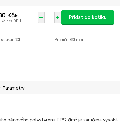
80 Kč
/
ks
Přidat do košíku
 Kč
bez DPH
roduktu:
23
Průměr:
60 mm
Parametry
ího pěnového polystyrenu EPS, čímž je zaručena vysoká