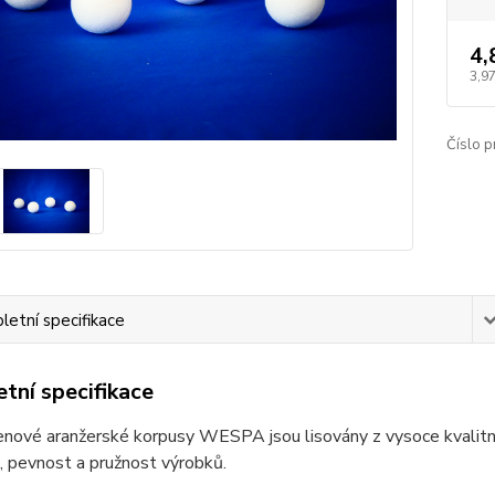
4,
3,97
Číslo p
etní specifikace
tní specifikace
enové aranžerské korpusy WESPA jsou lisovány z vysoce kvalitn
, pevnost a pružnost výrobků.