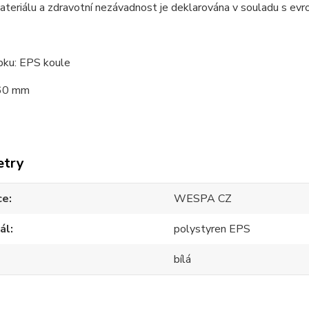
materiálu a zdravotní nezávadnost je deklarována v souladu s 
bku: EPS koule
 60 mm
etry
ce
WESPA CZ
ál
polystyren EPS
bílá