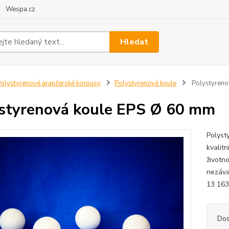
Wespa.cz
Hledat
olystyrenové aranžerské korpusy
Polystyrenové koule
Polystyreno
styrenová koule EPS Ø 60 mm
Polyst
kvalit
životn
nezáva
13 163
Dos