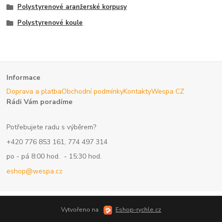
Polystyrenové aranžerské korpusy
Polystyrenové koule
Informace
Doprava a platba
Obchodní podmínky
Kontakty
Wespa CZ
Rádi Vám poradíme
Potřebujete radu s výběrem?
+420 776 853 161, 774 497 314
po - pá 8:00 hod. - 15:30 hod.
eshop@wespa.cz
Vytvořeno na
Eshop-rychle.cz